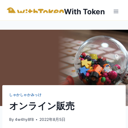
内
With Token
容
を
ス
キ
ッ
プ
しゃかしゃかみっけ
オンライン販売
By
4w4hy8f8
2022年8月5日