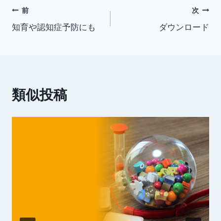
投
前
次
知育や認知症予防にも
ダウンロード
稿
ナ
ビ
類似投稿
ゲ
ー
シ
ョ
ン