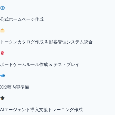
公式ホームページ作成
トークンカタログ作成 & 顧客管理システム統合
ボードゲームルール作成 & テストプレイ
X投稿内容準備
AIエージェント導入支援トレーニング作成