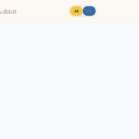
い合わせ
JA
EN