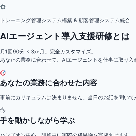
トレーニング管理システム構築 & 顧客管理システム統合
AIエージェント導入支援研修とは
月1回90分 × 3か月。完全カスタマイズ。
あなたの業務に合わせて、AIエージェントを仕事に取り入
あなたの業務に合わせた内容
事前にカリキュラムは決まりません。当日のお話を聞いて
🖐️
手を動かしながら学ぶ
ハンズオン中心。研修中に実際の成果物を完成させます。