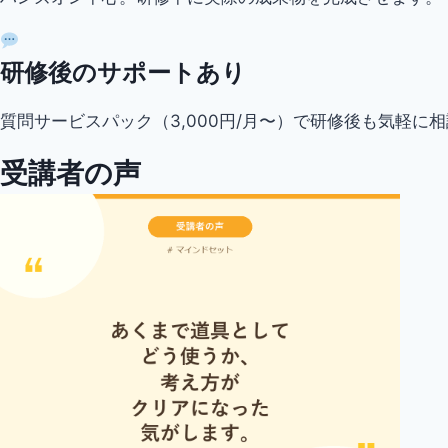
研修後のサポートあり
質問サービスパック（3,000円/月〜）で研修後も気軽に
受講者の声