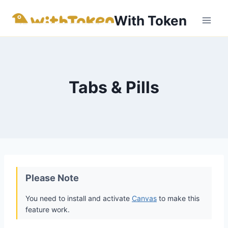
内
With Token
容
を
ス
キ
ッ
Tabs & Pills
プ
Please Note
You need to install and activate
Canvas
to make this
feature work.