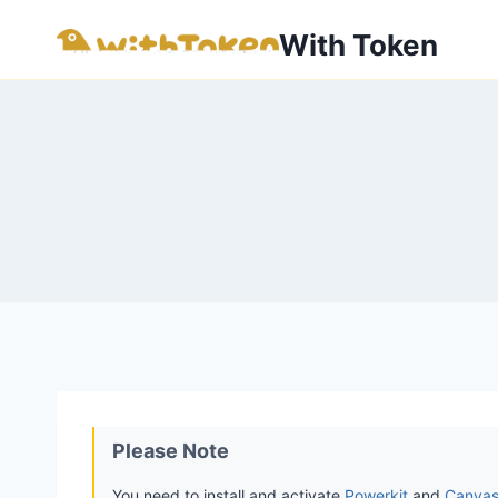
内
With Token
容
を
ス
キ
ッ
プ
Please Note
You need to install and activate
Powerkit
and
Canva