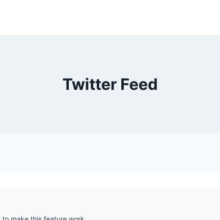
Twitter Feed
s
to make this feature work.