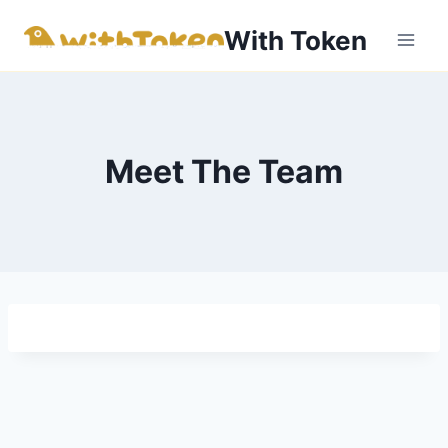
内
With Token
容
を
ス
キ
ッ
Meet The Team
プ