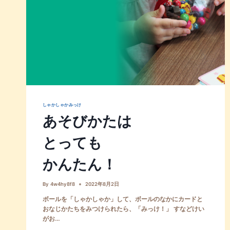
しゃかしゃかみっけ
あそびかたは
とっても
かんたん！
By
4w4hy8f8
2022年8月2日
ボールを「しゃかしゃか」して、ボールのなかにカードと
おなじかたちをみつけられたら、「みっけ！」 すなどけい
がお…