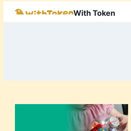
内
容
With Token
を
ス
キ
ッ
プ