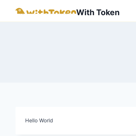
内
With Token
容
を
ス
キ
ッ
プ
Hello World